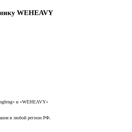
хнику WEHEAVY
Dongfeng» и «WEHEAVY»
авим в любой регион РФ.